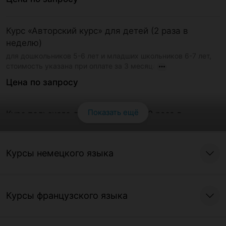
Курс «Авторский курс» для детей (2 раза в
неделю)
для дошкольников 5-6 лет и младших школьников 6-7 лет,
стоимость указана при оплате за 3 месяца
Цена по запросу
Показать ещё
Курс польского для школьников (2 раза в
Смотреть все
неделю)
стоимость указана при оплате за 3 месяца
Курсы немецкого языка
Цена по запросу
Специальная программа «Свободный график»
Курсы французского языка
для поддержания языка (1 раз в неделю)
стоимость указана при оплате за 3 месяца