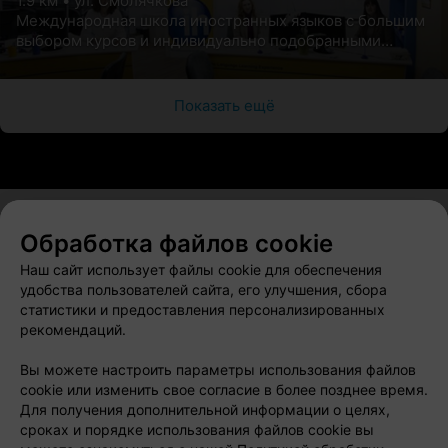
1.9 км • ул. Смолячкова
Международная школа иностранных языков с большим
выбором курсов и индивидуально подобранными
теоретическими материалами
Показать ещё
Обработка файлов cookie
О проекте
Новости проекта
Размещение рекламы
Наш сайт использует файлы cookie для обеспечения
Вакансии
Публичный договор
Способы оплаты
удобства пользователей сайта, его улучшения, сбора
статистики и предоставления персонализированных
Публичный договор по использованию сервиса
рекомендаций.
«Афиша»
Пользовательское соглашение
Вы можете настроить параметры использования файлов
cookie или изменить свое согласие в более позднее время.
Написать в поддержку
Для получения дополнительной информации о целях,
Связаться по вопросам сотрудничества
сроках и порядке использования файлов cookie вы
Написать руководителю relax.by