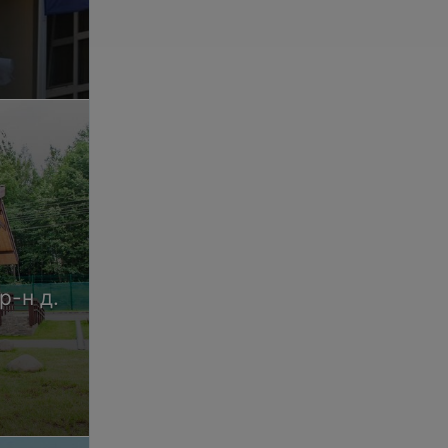
р-н д.