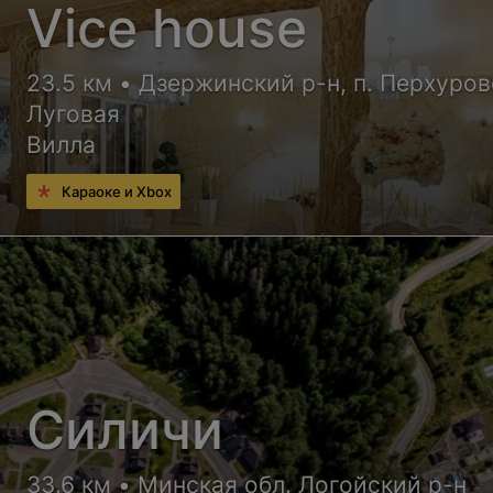
Vice house
23.5 км • Дзержинский р-н, п. Перхурово
Луговая
Вилла
Караоке и Xbox
Силичи
33.6 км • Минская обл. Логойский р-н