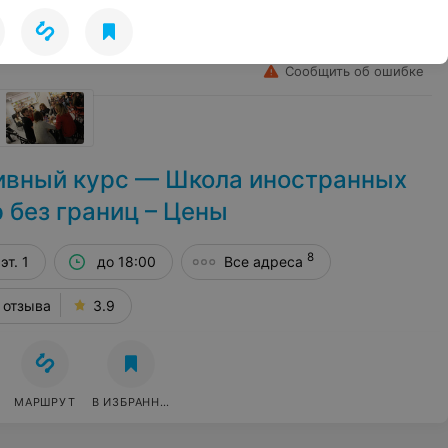
Лето
Избранное
Войти
Сообщить об ошибке
ивный курс — Школа иностранных
 без границ – Цены
8
эт. 1
до 18:00
Все адреса
 отзыва
3.9
МАРШРУТ
В ИЗБРАННОЕ