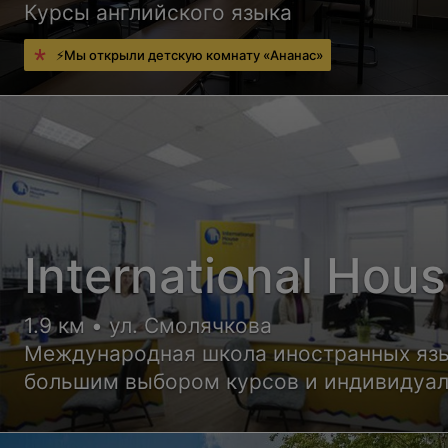
Курсы английского языка
⚡Мы открыли детскую комнату «Ананас»
International Hou
1.9 км • ул. Смолячкова
Международная школа иностранных язы
большим выбором курсов и индивидуа
подобранными теоретическими матери