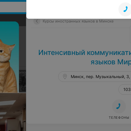
Поиск мест и событий
Курсы иностранных языков в Минске
Интенсивный коммуникат
языков Мир
Минск, пер. Музыкальный, 3, 
103
ТЕЛЕФОНЫ