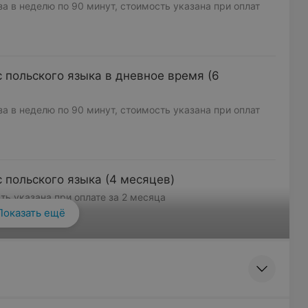
аза в неделю по 90 минут, стоимость указана при оплат
польского языка в дневное время (6
аза в неделю по 90 минут, стоимость указана при оплат
польского языка (4 месяцев)
сть указана при оплате за 2 месяца
Показать ещё
Смотреть все
польского языка в дневное время (4
сть указана при оплате за 2 месяца